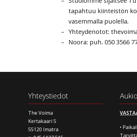
Studiomme sijaitsee Tuk
tapahtuu kiinteistön k
vasemmalla puolella.
Yhteydenotot:
thevoim
Noora: puh. 050 3566 7
Yhteystiedot
Aukio
The Voima
VASTA
Kertakaari 5
• Paika
55120 Imatra
Tarvitt