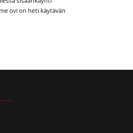
llessa sisäänkäynti
me ovi on heti käytävän