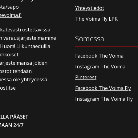
sta/säpo
Yhteystiedot
evoima.fi
The Voima Fly LPR
t kätevästi ostettavissa
Somessa
n varausjärjestelmämme
 Huom! Liikuntaeduilla
ähköiset
Facebook The Voima
ärjestelmänsä joiden
Instagram The Voima
ostot tehdään.
Pinterest
aessa ole yhteydessä
stitse.
Facebook The Voima Fly
Instagram The Voima Fly
LLA PÄÄSET
MAAN 24/7