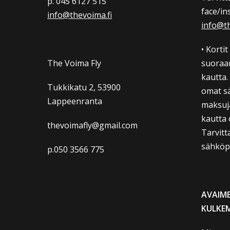
p. 045 6127 515
face/in
info@thevoima.fi
info@th
• Korti
The Voima Fly
suoraa
kautta.
Tukkikatu 2, 53900
omat s
Lappeenranta
maksuj
kautta 
thevoimafly@gmail.com
Tarvitt
sähköpo
p.050 3566 775
AVAIME
KULKE