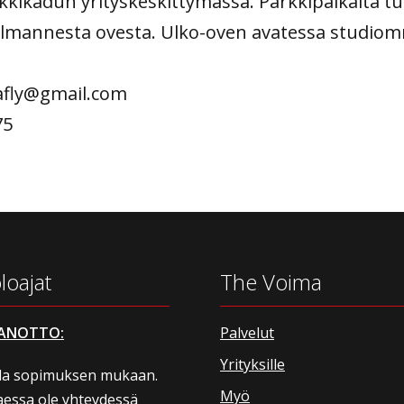
kikadun yrityskeskittymässä. Parkkipaikalta tu
olmannesta ovesta. Ulko-oven avatessa studiom
afly@gmail.com
75
loajat
The Voima
ANOTTO:
Palvelut
Yrityksille
lla sopimuksen mukaan.
Myö
aessa ole yhteydessä