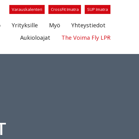
Varauskalenteri
CrossFit Imatra
SUP Imatra
o
Yrityksille
Myö
Yhteystiedot
Aukioloajat
The Voima Fly LPR
T