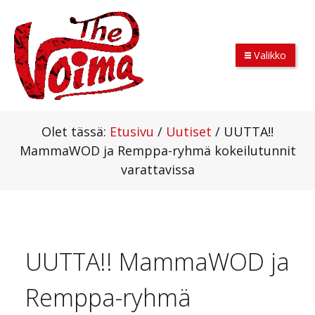
Valikko
Olet tässä:
Etusivu
/
Uutiset
/
UUTTA!!
MammaWOD ja Remppa-ryhmä kokeilutunnit
varattavissa
UUTTA!! MammaWOD ja
Remppa-ryhmä