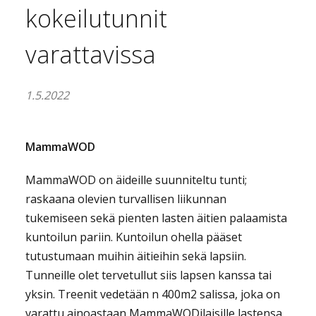
kokeilutunnit
varattavissa
1.5.2022
MammaWOD
MammaWOD on äideille suunniteltu tunti;
raskaana olevien turvallisen liikunnan
tukemiseen sekä pienten lasten äitien palaamista
kuntoilun pariin. Kuntoilun ohella pääset
tutustumaan muihin äitieihin sekä lapsiin.
Tunneille olet tervetullut siis lapsen kanssa tai
yksin. Treenit vedetään n 400m2 salissa, joka on
varattu ainoastaan MammaWODilaisille lastensa