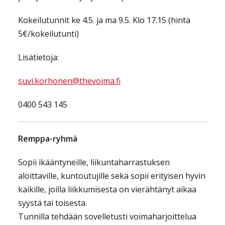
Kokeilutunnit ke 4.5. ja ma 9.5. Klo 17.15 (hinta
5€/kokeilutunti)
Lisätietoja:
suvi.korhonen@thevoima.fi
0400 543 145
Remppa-ryhmä
Sopii ikääntyneille, liikuntaharrastuksen
aloittaville, kuntoutujille sekä sopii erityisen hyvin
kaikille, joilla liikkumisesta on vierähtänyt aikaa
syystä tai toisesta.
Tunnilla tehdään sovelletusti voimaharjoittelua