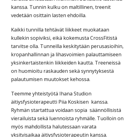
kanssa. Tunnin kulku on maltillinen, treenit
vedetään osittain lasten ehdoilla.
Kaikki tunnilla tehtävät liikkeet muokataan
kullekin sopiviksi, eikä kokemusta CrossFitistä
tarvitse olla. Tunneilla keskitytään perusasioihin,
kropanhallinnan ja lihasvoimien palauttamiseen
yksinkertaistenkin liikkeiden kautta. Treeneissä
on huomioitu raskauden sekä synnytyksestä
palautumisen muutokset kehossa.
Teemme yhteistyötä Ihana Studion
äitiysfysioterapeutti Piia Koskisen
kanssa.
Ryhmän startattua voidaan sopia
säännöllisistä
vierailuista sekä luennoista ryhmälle. Tuolloin on
myös mahdollista halutessaan varata
yksityisaikaa äitiysfysioterapeutin kanssa.