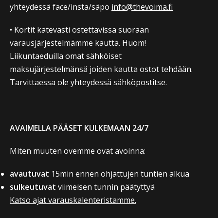
yhteydessä face/insta/säpo
info@thevoima.fi
• Kortit kätevästi ostettavissa suoraan
varausjärjestelmämme kautta. Huom!
Liikuntaeduilla omat sähköiset
maksujärjestelmänsä joiden kautta ostot tehdään.
Tarvittaessa ole yhteydessä sähköpostitse.
AVAIMELLA PÄÄSET KULKEMAAN 24/7
Miten muuten ovemme ovat avoinna:
avautuvat
15min ennen ohjattujen tuntien alkua
sulkeutuvat
viimeisen tunnin päätyttyä
Katso ajat varauskalenteristamme.