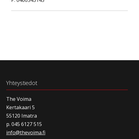
P. 0400543145
Yhteystiedot
The Voima
Kertakaari 5
55120 Imatra
p. 045 6127 515
info@thevoima.fi