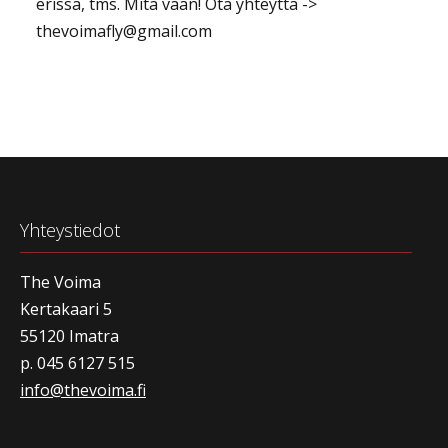
erissä, tms. Mitä vaan! Ota yhteyttä ->
thevoimafly@gmail.com
Yhteystiedot
The Voima
Kertakaari 5
55120 Imatra
p. 045 6127 515
info@thevoima.fi