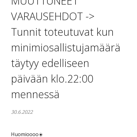
MUUTTUNEET
VARAUSEHDOT ->
Tunnit toteutuvat kun
minimiosallistujamäärä
täytyy edelliseen
päivään klo.22:00
mennessä
30.6.2022
Huomioooo☀️