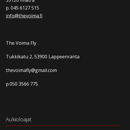
55120 Imatra
p. 045 6127 515
info@thevoima.fi
The Voima Fly
Tukkikatu 2, 53900 Lappeenranta
thevoimafly@gmail.com
p.050 3566 775
Aukioloajat