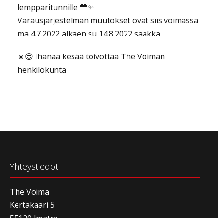
lempparitunnille 💛✨
Varausjärjestelmän muutokset ovat siis voimassa
ma 4.7.2022 alkaen su 14.8.2022 saakka.
☀️😎 Ihanaa kesää toivottaa The Voiman
henkilökunta
Yhteystiedot
The Voima
Kertakaari 5