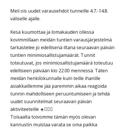
Meil ois uudet varausehdot tunneille 4.7.-14.8.
väliselle ajalle.
Kesä kuumottaa ja lomakauden ollessa
kovimmillaan meidän tuntien varausjärjestelmä
tarkastelee jo edellisenä iltana seuraavan päivän
tuntien minimiosallistujamäärät. Tunnit
toteutuvat, jos minimiosallistujamäärä toteutuu
edelliseen päivään klo 22.00 mennessä. Täten
meidän henkilökunnalle kuin teille ihanille
asiakkaillemme jää paremmin aikaa reagoida
tunnin mahdolliseen peruuntumiseen ja tehdä
uudet suunnitelmat seuraavan päivän
aktiviteeteille ☀️🏄🏻‍♀️
Toisaalta toivomme tämän myös olevan
kannustin muistaa varata se oma paikka